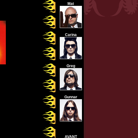
Mat
Carina
Greg
Gunnar
AVANT