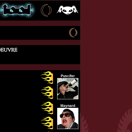
Puscifer
Maynard