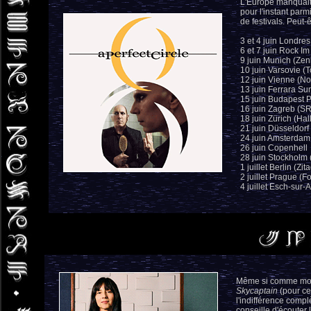
L'Europe manquait
pour l'instant par
de festivals. Peut-ê
3 et 4 juin Londre
6 et 7 juin Rock I
9 juin Munich (Zeni
10 juin Varsovie (
12 juin Vienne (No
13 juin Ferrara Su
15 juin Budapest 
16 juin Zagreb (S
18 juin Zürich (Ha
21 juin Düsseldorf 
24 juin Amsterdam
26 juin Copenhell
28 juin Stockholm
1 juillet Berlin (Zit
2 juillet Prague (F
4 juillet Esch-sur-
Même si comme moi 
Skycaptain
(pour ce
l'indifférence compl
conseille d'écouter