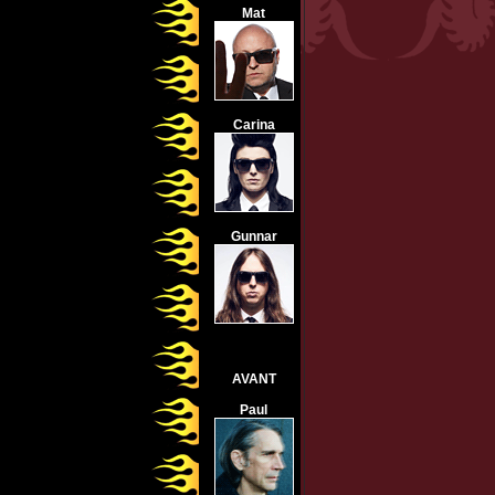
Mat
Carina
Gunnar
AVANT
Paul