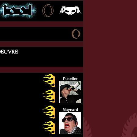
Puscifer
Maynard